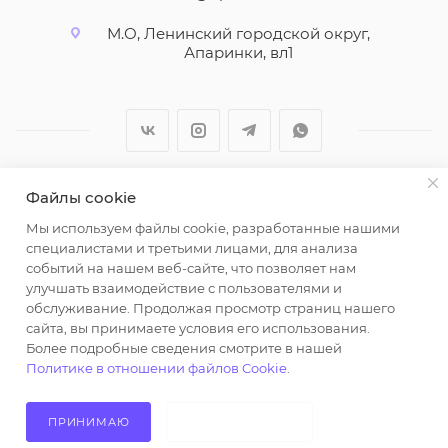
М.О, Ленинский городской округ,
Апаринки, вл1
Файлы cookie
2026 © ООО "Вайт Текстиль групп"
Мы используем файлы cookie, разработанные нашими
Любая информация на сайте носит справочный
специалистами и третьими лицами, для анализа
характер и не является публичной офертой
событий на нашем веб-сайте, что позволяет нам
определяемой положениями пункта 2 статьи 437
улучшать взаимодействие с пользователями и
Гражданского кодекса Российской Федерации.
обслуживание. Продолжая просмотр страниц нашего
Использование любых материалов, опубликованных
сайта, вы принимаете условия его использования.
Более подробные сведения смотрите в нашей
на https://opt-milena.ru, допустимо только при
Политике в отношении файлов Cookie
.
наличии письменного разрешения редакции и
активной ссылки на https://opt-milena.ru
ПРИНИМАЮ
НЕ ПРИНИМАЮ