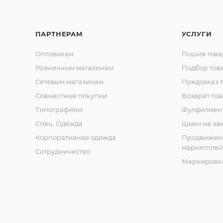
ПАРТНЕРАМ
УСЛУГИ
Оптовикам
Пошив това
Розничным магазинам
Подбор тов
Сетевым магазинам
Предзаказ 
Совместные покупки
Возврат тов
Типографиям
Фулфилмен
Спец. Одежда
Шьем на за
Корпоративная одежда
Продвижен
маркетплей
Сотрудничество
Маркировка