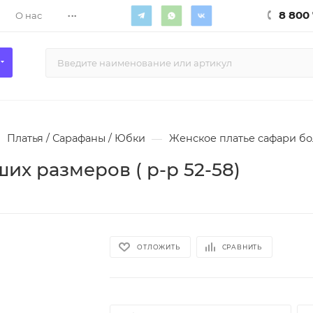
...
8 800 
О нас
Платья / Сарафаны / Юбки
—
Женское платье сафари бол
их размеров ( р-р 52-58)
ОТЛОЖИТЬ
СРАВНИТЬ