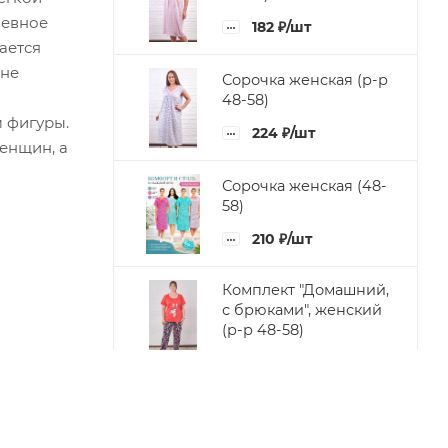
невное
182
₽
/шт
ается
 не
Сорочка женская (р-р
48-58)
 фигуры.
224
₽
/шт
енщин, а
Сорочка женская (48-
58)
210
₽
/шт
Комплект "Домашний,
с брюками", женский
(р-р 48-58)
532
₽
/шт
Бриджи однотонные
(р-р 48-62)