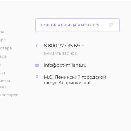
265
₽
/шт
Майка "На тонких
ПОДПИСАТЬСЯ НА РАССЫЛКУ
бретелях" женская.
Черная (р-р 48-56)
ра
ара
91
₽
/шт
8 800 777 35 69
товара
ЗАКАЗАТЬ ЗВОНОК
Футболка "Цветная",
ара
женская (р-р 48-62)
т
info@opt-milena.ru
238
₽
/шт
каз
М.О, Ленинский городской
ие на
округ, Апаринки, вл1
сах
Сарафан "На широких
бретелях" (р-р 48-60)
 товаров
308
₽
/шт
Комплект "Футболка и
бриджи", домашний
(р-р 48-58)