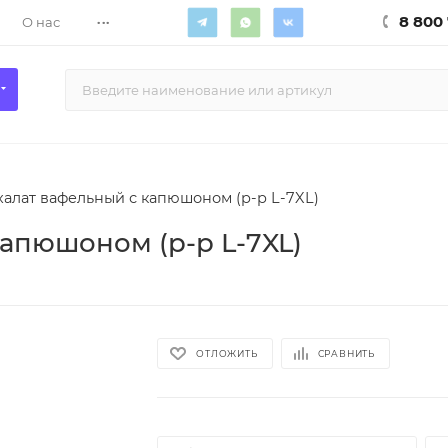
...
8 800 
О нас
алат вафельный с капюшоном (р-р L-7XL)
апюшоном (р-р L-7XL)
ОТЛОЖИТЬ
СРАВНИТЬ