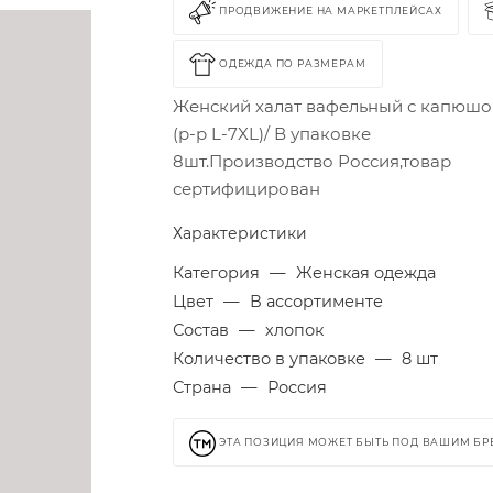
ПРОДВИЖЕНИЕ НА МАРКЕТПЛЕЙСАХ
ОДЕЖДА ПО РАЗМЕРАМ
Женский халат вафельный с капюш
(р-р L-7XL)/ В упаковке
8шт.Производство Россия,товар
сертифицирован
Характеристики
Категория
—
Женская одежда
Цвет
—
В ассортименте
Состав
—
хлопок
Количество в упаковке
—
8 шт
Страна
—
Россия
ЭТА ПОЗИЦИЯ МОЖЕТ БЫТЬ ПОД ВАШИМ Б