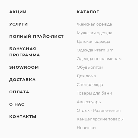
АКЦИИ
КАТАЛОГ
УСЛУГИ
Женская одежда
Мужская одежда
ПОЛНЫЙ ПРАЙС-ЛИСТ
Детская одежда
БОНУСНАЯ
Одежда Premium
ПРОГРАММА
Одежда по размерам
SHOWROOM
Обувь оптом
Для дома
ДОСТАВКА
Спецодежда
ОПЛАТА
Товары для бани
Аксессуары
О НАС
Отдых - Развлечения
КОНТАКТЫ
Канцелярские товары
Новинки