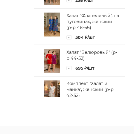
238
₽
/шт
Халат "Фланелевый", на
пуговицах, женский
(р-р 48-66)
504
₽
/шт
Халат "Велюровый" (р-
р 44-52)
695
₽
/шт
Комплект "Халат и
майка", женский (р-р
42-52)
703
₽
/шт
Халат "Велсофт",
утепленный,
однотонный (р-р 48-