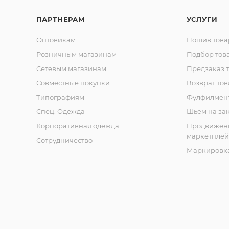
ПАРТНЕРАМ
УСЛУГИ
Оптовикам
Пошив това
Розничным магазинам
Подбор тов
Сетевым магазинам
Предзаказ 
Совместные покупки
Возврат тов
Типографиям
Фулфилмен
Спец. Одежда
Шьем на за
Корпоративная одежда
Продвижен
маркетплей
Сотрудничество
Маркировка