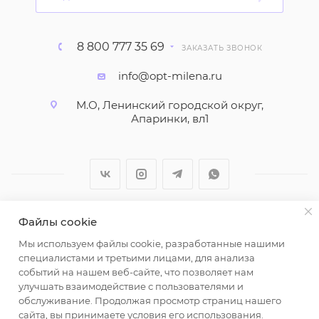
8 800 777 35 69
ЗАКАЗАТЬ ЗВОНОК
info@opt-milena.ru
М.О, Ленинский городской округ,
Апаринки, вл1
Файлы cookie
2026 © ООО "Вайт Текстиль групп"
Мы используем файлы cookie, разработанные нашими
Любая информация на сайте носит справочный
специалистами и третьими лицами, для анализа
характер и не является публичной офертой
событий на нашем веб-сайте, что позволяет нам
определяемой положениями пункта 2 статьи 437
улучшать взаимодействие с пользователями и
Гражданского кодекса Российской Федерации.
обслуживание. Продолжая просмотр страниц нашего
Использование любых материалов, опубликованных
сайта, вы принимаете условия его использования.