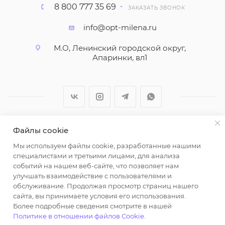
8 800 777 35 69
ЗАКАЗАТЬ ЗВОНОК
info@opt-milena.ru
М.О, Ленинский городской округ,
Апаринки, вл1
Файлы cookie
2026 © ООО "Вайт Текстиль групп"
Мы используем файлы cookie, разработанные нашими
Любая информация на сайте носит справочный
специалистами и третьими лицами, для анализа
характер и не является публичной офертой
событий на нашем веб-сайте, что позволяет нам
определяемой положениями пункта 2 статьи 437
улучшать взаимодействие с пользователями и
Гражданского кодекса Российской Федерации.
обслуживание. Продолжая просмотр страниц нашего
Использование любых материалов, опубликованных
сайта, вы принимаете условия его использования.
Более подробные сведения смотрите в нашей
на https://opt-milena.ru, допустимо только при
Политике в отношении файлов Cookie
.
наличии письменного разрешения редакции и