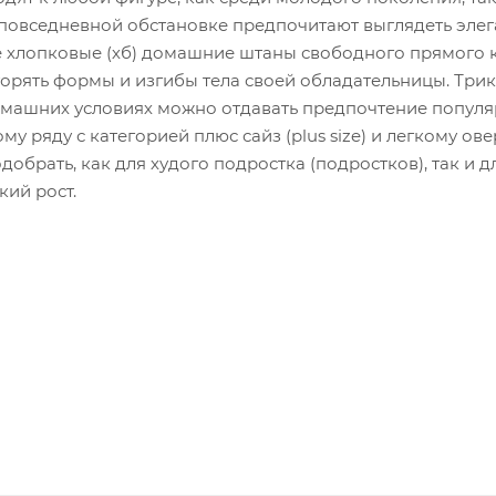
повседневной обстановке предпочитают выглядеть элег
е хлопковые (хб) домашние штаны свободного прямого 
орять формы и изгибы тела своей обладательницы. Три
домашних условиях можно отдавать предпочтение попул
 ряду с категорией плюс сайз (plus size) и легкому ове
обрать, как для худого подростка (подростков), так и д
кий рост.