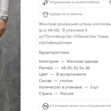
ПРОДВИЖЕНИЕ НА МАРКЕТПЛЕЙСАХ
ОДЕЖДА ПО РАЗМЕРАМ
Женские домашние штаны хлопков
(р-р 48-56). В упаковке 5
шт.Производство Узбекистан, товар
сертифицирован
Характеристики
Категория
—
Женская одежда
Размер
—
48, 50, 52, 54, 56
Цвет
—
В ассортименте
Состав
—
хлопок
Количество в упаковке
—
5 шт
Страна
—
Россия
ЭТА ПОЗИЦИЯ МОЖЕТ БЫТЬ ПОД ВАШИМ Б