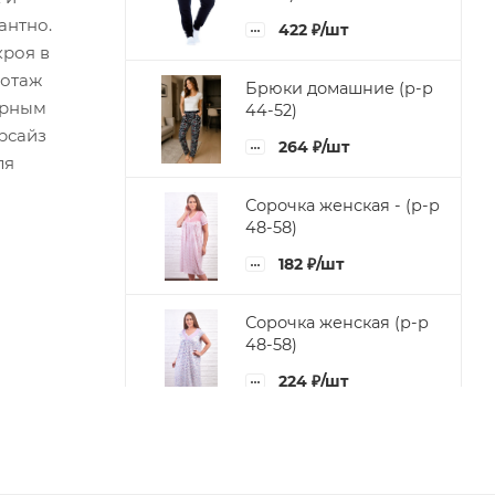
антно.
422
₽
/шт
кроя в
котаж
Брюки домашние (р-р
ярным
44-52)
рсайз
264
₽
/шт
ля
Сорочка женская - (р-р
48-58)
182
₽
/шт
Сорочка женская (р-р
48-58)
224
₽
/шт
Сорочка женская (48-
58)