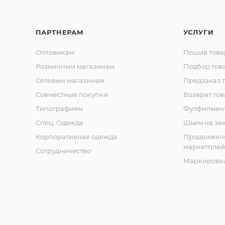
ПАРТНЕРАМ
УСЛУГИ
Оптовикам
Пошив това
Розничным магазинам
Подбор тов
Сетевым магазинам
Предзаказ 
Совместные покупки
Возврат тов
Типографиям
Фулфилмен
Спец. Одежда
Шьем на за
Корпоративная одежда
Продвижен
маркетплей
Сотрудничество
Маркировка