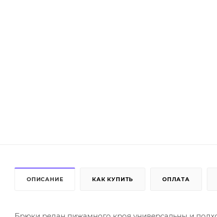
ОПИСАНИЕ
КАК КУПИТЬ
ОПЛАТА
Брюки редан пижамного кроя универсальны и подход