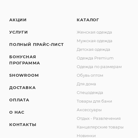
АКЦИИ
КАТАЛОГ
УСЛУГИ
Женская одежда
Мужская одежда
ПОЛНЫЙ ПРАЙС-ЛИСТ
Детская одежда
БОНУСНАЯ
Одежда Premium
ПРОГРАММА
Одежда по размерам
SHOWROOM
Обувь оптом
Для дома
ДОСТАВКА
Спецодежда
ОПЛАТА
Товары для бани
Аксессуары
О НАС
Отдых - Развлечения
КОНТАКТЫ
Канцелярские товары
Новинки