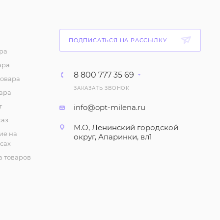
210
₽
/шт
Сорочка женская -- (р-
р 48-58)
ПОДПИСАТЬСЯ НА РАССЫЛКУ
ра
210
₽
/шт
ара
8 800 777 35 69
товара
Сорочка "В горошек",
ЗАКАЗАТЬ ЗВОНОК
женская (р-р 48-56)
ара
210
₽
/шт
т
info@opt-milena.ru
каз
М.О, Ленинский городской
Комплект "Домашний,
ие на
округ, Апаринки, вл1
с брюками", женский
сах
(р-р 48-58)
 товаров
532
₽
/шт
Комплект "Футболка и
бриджи", домашний
(р-р 48-58)