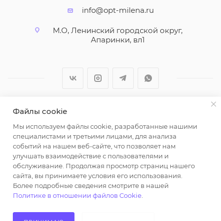
info@opt-milena.ru
М.О, Ленинский городской округ,
Апаринки, вл1
Файлы cookie
2026 © ООО "Вайт Текстиль групп"
Мы используем файлы cookie, разработанные нашими
Любая информация на сайте носит справочный
специалистами и третьими лицами, для анализа
характер и не является публичной офертой
событий на нашем веб-сайте, что позволяет нам
определяемой положениями пункта 2 статьи 437
улучшать взаимодействие с пользователями и
Гражданского кодекса Российской Федерации.
обслуживание. Продолжая просмотр страниц нашего
Использование любых материалов, опубликованных
сайта, вы принимаете условия его использования.
Более подробные сведения смотрите в нашей
на https://opt-milena.ru, допустимо только при
Политике в отношении файлов Cookie
.
наличии письменного разрешения редакции и
активной ссылки на https://opt-milena.ru