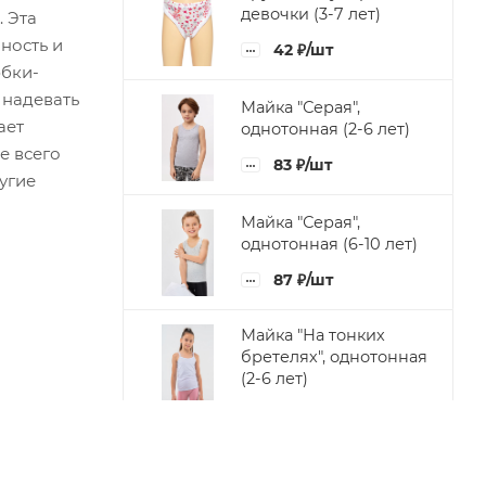
девочки (3-7 лет)
 Эта
ность и
42
₽
/шт
юбки-
 надевать
Майка "Серая",
ает
однотонная (2-6 лет)
е всего
83
₽
/шт
угие
Майка "Серая",
однотонная (6-10 лет)
87
₽
/шт
Майка "На тонких
бретелях", однотонная
(2-6 лет)
83
₽
/шт
Майка "На тонких