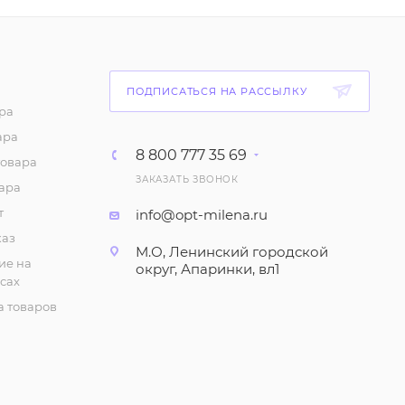
бретелях", однотонная
(6-10 лет)
87
₽
/шт
ПОДПИСАТЬСЯ НА РАССЫЛКУ
Майка с принтом для
ра
девочки (6-10 лет)
ара
75
₽
/шт
8 800 777 35 69
товара
ЗАКАЗАТЬ ЗВОНОК
ара
Шорты с принтом для
девочки (1-4 года)
т
info@opt-milena.ru
каз
147
₽
/шт
М.О, Ленинский городской
ие на
округ, Апаринки, вл1
сах
Халат летний (5-8 лет)
 товаров
280
₽
/шт
Халат летний (9-12 лет)