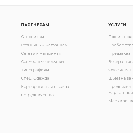
ПАРТНЕРАМ
УСЛУГИ
Оптовикам
Пошив това
Розничным магазинам
Подбор тов
Сетевым магазинам
Предзаказ 
Совместные покупки
Возврат тов
Типографиям
Фулфилмен
Спец. Одежда
Шьем на за
Корпоративная одежда
Продвижен
маркетплей
Сотрудничество
Маркировка