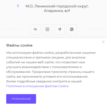
М.О, Ленинский городской округ,
Апаринки, вл1
Файлы cookie
2026 © ООО "Вайт Текстиль групп"
Мы используем файлы cookie, разработанные нашими
Любая информация на сайте носит справочный
специалистами и третьими лицами, для анализа
характер и не является публичной офертой
событий на нашем веб-сайте, что позволяет нам
определяемой положениями пункта 2 статьи 437
улучшать взаимодействие с пользователями и
Гражданского кодекса Российской Федерации.
обслуживание. Продолжая просмотр страниц нашего
Использование любых материалов, опубликованных
сайта, вы принимаете условия его использования.
Более подробные сведения смотрите в нашей
на https://opt-milena.ru, допустимо только при
Политике в отношении файлов Cookie
.
наличии письменного разрешения редакции и
активной ссылки на https://opt-milena.ru
ПРИНИМАЮ
НЕ ПРИНИМАЮ