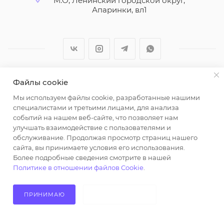
М.О, Ленинский городской округ,
Апаринки, вл1
Файлы cookie
2026 © ООО "Вайт Текстиль групп"
Мы используем файлы cookie, разработанные нашими
Любая информация на сайте носит справочный
специалистами и третьими лицами, для анализа
характер и не является публичной офертой
событий на нашем веб-сайте, что позволяет нам
определяемой положениями пункта 2 статьи 437
улучшать взаимодействие с пользователями и
Гражданского кодекса Российской Федерации.
обслуживание. Продолжая просмотр страниц нашего
Использование любых материалов, опубликованных
сайта, вы принимаете условия его использования.
Более подробные сведения смотрите в нашей
на https://opt-milena.ru, допустимо только при
Политике в отношении файлов Cookie
.
наличии письменного разрешения редакции и
активной ссылки на https://opt-milena.ru
ПРИНИМАЮ
НЕ ПРИНИМАЮ