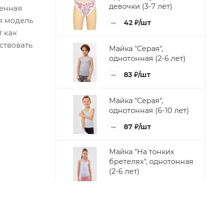
девочки (3-7 лет)
шенная
я модель
42
₽
/шт
т как
ствовать
Майка "Серая",
однотонная (2-6 лет)
83
₽
/шт
Майка "Серая",
однотонная (6-10 лет)
87
₽
/шт
Майка "На тонких
бретелях", однотонная
(2-6 лет)
83
₽
/шт
Майка "На тонких