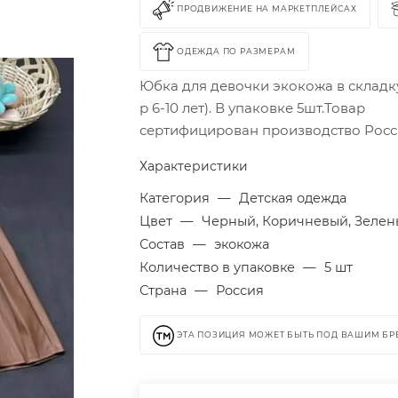
ПРОДВИЖЕНИЕ НА МАРКЕТПЛЕЙСАХ
ОДЕЖДА ПО РАЗМЕРАМ
Юбка для девочки экокожа в складку
р 6-10 лет). В упаковке 5шт.Товар
сертифицирован производство Рос
Характеристики
Категория
—
Детская одежда
Цвет
—
Черный, Коричневый, Зеле
Состав
—
экокожа
Количество в упаковке
—
5 шт
Страна
—
Россия
ЭТА ПОЗИЦИЯ МОЖЕТ БЫТЬ ПОД ВАШИМ Б