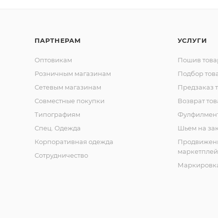
ПАРТНЕРАМ
УСЛУГИ
Оптовикам
Пошив това
Розничным магазинам
Подбор тов
Сетевым магазинам
Предзаказ 
Совместные покупки
Возврат тов
Типографиям
Фулфилмен
Спец. Одежда
Шьем на за
Корпоративная одежда
Продвижен
маркетплей
Сотрудничество
Маркировка