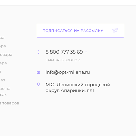
бретелях", однотонная
(6-10 лет)
87
₽
/шт
ПОДПИСАТЬСЯ НА РАССЫЛКУ
Майка с принтом для
ра
девочки (6-10 лет)
ара
75
₽
/шт
8 800 777 35 69
товара
ЗАКАЗАТЬ ЗВОНОК
ара
Шорты с принтом для
девочки (1-4 года)
т
info@opt-milena.ru
каз
147
₽
/шт
М.О, Ленинский городской
ие на
округ, Апаринки, вл1
сах
Халат летний (5-8 лет)
 товаров
280
₽
/шт
Халат летний (9-12 лет)