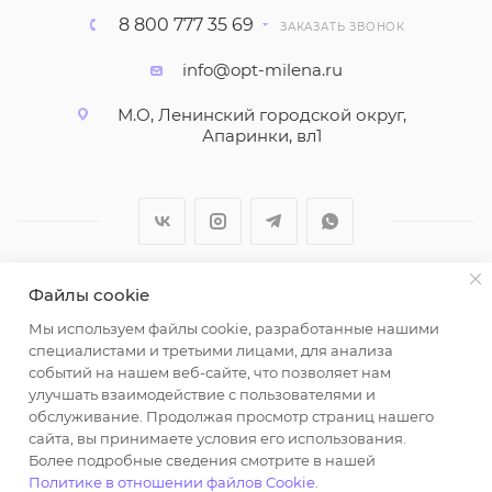
8 800 777 35 69
ЗАКАЗАТЬ ЗВОНОК
info@opt-milena.ru
М.О, Ленинский городской округ,
Апаринки, вл1
Файлы cookie
2026 © ООО "Вайт Текстиль групп"
Мы используем файлы cookie, разработанные нашими
Любая информация на сайте носит справочный
специалистами и третьими лицами, для анализа
характер и не является публичной офертой
событий на нашем веб-сайте, что позволяет нам
определяемой положениями пункта 2 статьи 437
улучшать взаимодействие с пользователями и
Гражданского кодекса Российской Федерации.
обслуживание. Продолжая просмотр страниц нашего
Использование любых материалов, опубликованных
сайта, вы принимаете условия его использования.
Более подробные сведения смотрите в нашей
на https://opt-milena.ru, допустимо только при
Политике в отношении файлов Cookie
.
наличии письменного разрешения редакции и