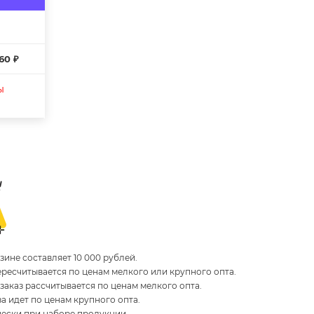
760 ₽
ы
ине составляет 10 000 рублей.
пересчитывается по ценам мелкого или крупного опта.
 заказ рассчитывается по ценам мелкого опта.
за идет по ценам крупного опта.
чески при наборе продукции.