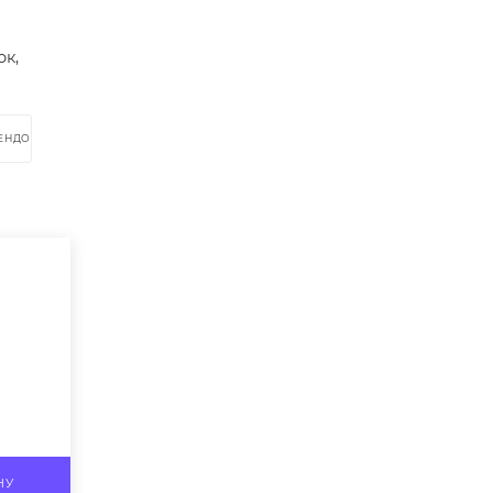
ок,
РЕНДОМ
НУ