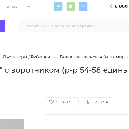
...
8 800 
О нас
Джемперы / Рубашки
—
Водолазка женская "кашемир" с
 с воротником (р-р 54-58 едины
ОТЛОЖИТЬ
СРАВНИТЬ