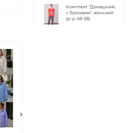
Комплект "Домашний,
с брюками", женский
(р-р 48-58)
532
₽
/шт
Бриджи однотонные
(р-р 48-62)
265
₽
/шт
Майка "На тонких
бретелях" женская.
Черная (р-р 48-56)
91
₽
/шт
Футболка "Цветная",
женская (р-р 48-62)
238
₽
/шт