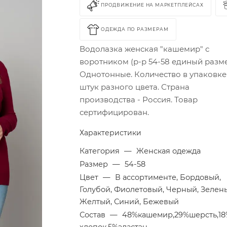
ПРОДВИЖЕНИЕ НА МАРКЕТПЛЕЙСАХ
ОДЕЖДА ПО РАЗМЕРАМ
Водолазка женская "кашемир" с
воротником (р-р 54-58 единый разме
Однотонные. Количество в упаковке
штук разного цвета. Страна
производства - Россия. Товар
сертифицирован.
Характеристики
Категория
—
Женская одежда
Размер
—
54-58
Цвет
—
В ассортименте, Бордовый,
Голубой, Фиолетовый, Черный, Зелен
Желтый, Синий, Бежевый
Состав
—
48%кашемир,29%шерсть,1