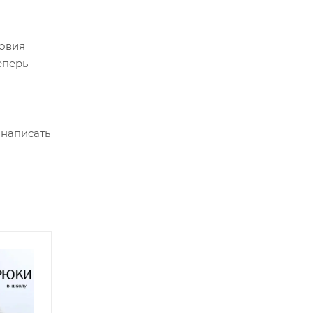
ловия
еперь
 написать