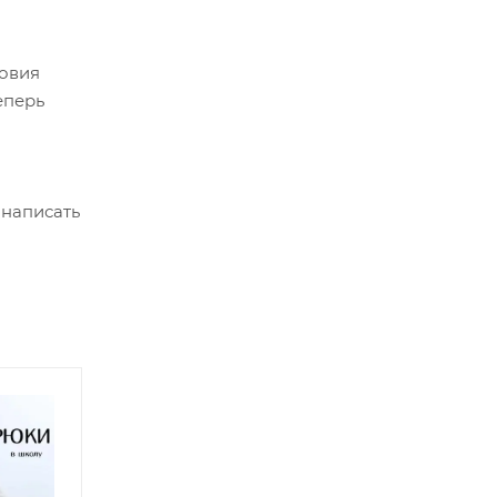
ловия
еперь
 написать