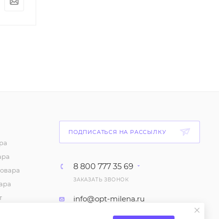
По запросу
По запросу
ПОДПИСАТЬСЯ НА РАССЫЛКУ
ра
ара
8 800 777 35 69
товара
ЗАКАЗАТЬ ЗВОНОК
ара
т
info@opt-milena.ru
каз
М.О, Ленинский городской