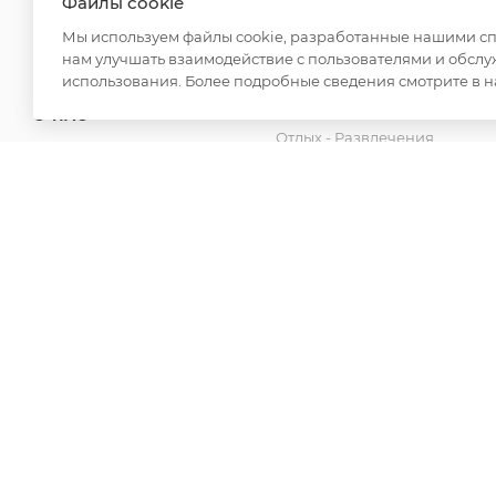
Файлы cookie
Для дома
ДОСТАВКА
Мы используем файлы cookie, разработанные нашими спе
Спецодежда
нам улучшать взаимодействие с пользователями и обслу
ОПЛАТА
Товары для бани
использования. Более подробные сведения смотрите в 
Аксессуары
О НАС
Отдых - Развлечения
КОНТАКТЫ
Канцелярские товары
Новинки
2026 © ООО "Вайт Текстиль групп"
Любая информация на сайте носит справочный характ
Российской Федерации. Использование любых материа
редакции и активной ссылки на https://opt-milena.ru