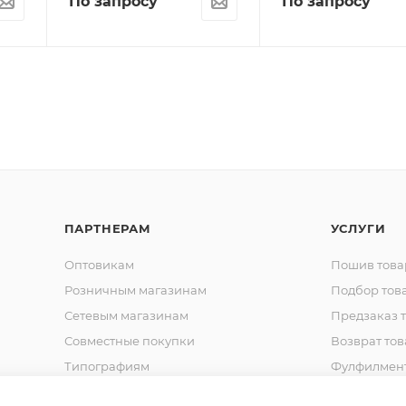
По запросу
По запросу
ПАРТНЕРАМ
УСЛУГИ
Оптовикам
Пошив това
Розничным магазинам
Подбор тов
Сетевым магазинам
Предзаказ 
Совместные покупки
Возврат тов
Типографиям
Фулфилмен
Спец. Одежда
Шьем на за