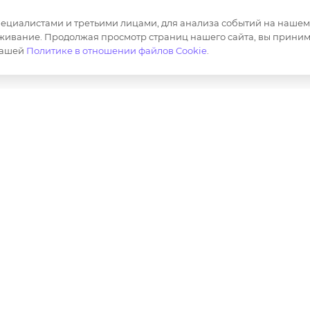
Корпоративная одежда
Продвижен
маркетплей
циалистами и третьими лицами, для анализа событий на нашем в
Сотрудничество
живание. Продолжая просмотр страниц нашего сайта, вы приним
Маркировка
нашей
Политике в отношении файлов Cookie
.
ер и не является публичной офертой определяемой полож
лов, опубликованных на https://opt-milena.ru, допустим