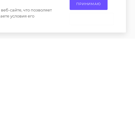
ие на
ПРИНИМАЮ
округ, Апаринки, вл1
сах
еб-сайте, что позволяет
аете условия его
 товаров
НЕ ПРИНИМАЮ
ениями пункта 2 статьи 437 Гражданского кодекса
о только при наличии письменного разрешения