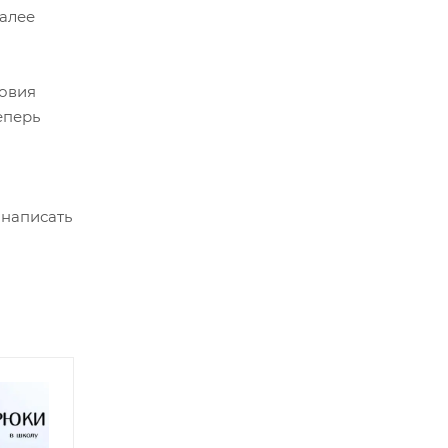
Далее
ловия
еперь
 написать