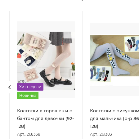
Хит недели
Новинка
ы
Колготки в горошек и с
Колготки с рисунко
бантом для девочки (92-
для мальчика (р-р 86
128)
128)
Арт.: 268338
Арт.: 261383