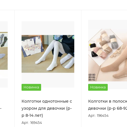
Новинка
Новинка
м
Колготки однотонные с
Колготки в полоск
-
узором для девочки (р-
девочки (р-р 68-9
р 8-14 лет)
Арт.: 196454
Арт.: 169454