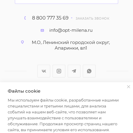
8 800 777 35 69
ЗАКАЗАТЬ ЗВОНОК
info@opt-milena.ru
М.О, Ленинский городской округ,
Апаринки, вл1
Файлы cookie
2026 © ООО "Вайт Текстиль групп"
Мы используем файлы cookie, разработанные нашими
Любая информация на сайте носит справочный
специалистами и третьими лицами, для анализа
характер и не является публичной офертой
событий на нашем веб-сайте, что позволяет нам
определяемой положениями пункта 2 статьи 437
улучшать взаимодействие с пользователями и
Гражданского кодекса Российской Федерации.
обслуживание. Продолжая просмотр страниц нашего
Использование любых материалов, опубликованных
сайта, вы принимаете условия его использования.