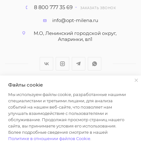
8 800 777 35 69
ЗАКАЗАТЬ ЗВОНОК
info@opt-milena.ru
М.О, Ленинский городской округ,
Апаринки, вл1
Файлы cookie
2026 © ООО "Вайт Текстиль групп"
Мы используем файлы cookie, разработанные нашими
Любая информация на сайте носит справочный
специалистами и третьими лицами, для анализа
характер и не является публичной офертой
событий на нашем веб-сайте, что позволяет нам
определяемой положениями пункта 2 статьи 437
улучшать взаимодействие с пользователями и
Гражданского кодекса Российской Федерации.
обслуживание. Продолжая просмотр страниц нашего
Использование любых материалов, опубликованных
сайта, вы принимаете условия его использования.
Более подробные сведения смотрите в нашей
на https://opt-milena.ru, допустимо только при
Политике в отношении файлов Cookie
.
наличии письменного разрешения редакции и