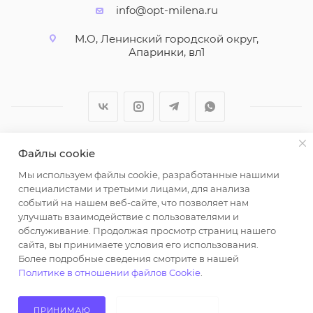
info@opt-milena.ru
М.О, Ленинский городской округ,
Апаринки, вл1
Файлы cookie
2026 © ООО "Вайт Текстиль групп"
Мы используем файлы cookie, разработанные нашими
Любая информация на сайте носит справочный
специалистами и третьими лицами, для анализа
характер и не является публичной офертой
событий на нашем веб-сайте, что позволяет нам
определяемой положениями пункта 2 статьи 437
улучшать взаимодействие с пользователями и
Гражданского кодекса Российской Федерации.
обслуживание. Продолжая просмотр страниц нашего
Использование любых материалов, опубликованных
сайта, вы принимаете условия его использования.
Более подробные сведения смотрите в нашей
на https://opt-milena.ru, допустимо только при
Политике в отношении файлов Cookie
.
наличии письменного разрешения редакции и
активной ссылки на https://opt-milena.ru
ПРИНИМАЮ
НЕ ПРИНИМАЮ