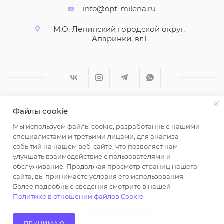
info@opt-milena.ru
М.О, Ленинский городской округ,
Апаринки, вл1
Файлы cookie
2026 © ООО "Вайт Текстиль групп"
Мы используем файлы cookie, разработанные нашими
Любая информация на сайте носит справочный
специалистами и третьими лицами, для анализа
характер и не является публичной офертой
событий на нашем веб-сайте, что позволяет нам
определяемой положениями пункта 2 статьи 437
улучшать взаимодействие с пользователями и
Гражданского кодекса Российской Федерации.
обслуживание. Продолжая просмотр страниц нашего
Использование любых материалов, опубликованных
сайта, вы принимаете условия его использования.
Более подробные сведения смотрите в нашей
на https://opt-milena.ru, допустимо только при
Политике в отношении файлов Cookie
.
наличии письменного разрешения редакции и
активной ссылки на https://opt-milena.ru
ПРИНИМАЮ
НЕ ПРИНИМАЮ