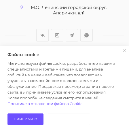
М.О, Ленинский городской округ,
Апаринки, вл1
Файлы cookie
2026 © ООО "Вайт Текстиль групп"
Мы используем файлы cookie, разработанные нашими
Любая информация на сайте носит справочный
специалистами и третьими лицами, для анализа
характер и не является публичной офертой
событий на нашем веб-сайте, что позволяет нам
определяемой положениями пункта 2 статьи 437
улучшать взаимодействие с пользователями и
Гражданского кодекса Российской Федерации.
обслуживание. Продолжая просмотр страниц нашего
Использование любых материалов, опубликованных
сайта, вы принимаете условия его использования.
Более подробные сведения смотрите в нашей
на https://opt-milena.ru, допустимо только при
Политике в отношении файлов Cookie
.
наличии письменного разрешения редакции и
активной ссылки на https://opt-milena.ru
ПРИНИМАЮ
НЕ ПРИНИМАЮ