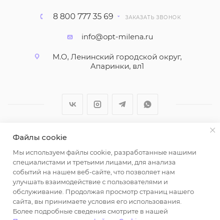
8 800 777 35 69
ЗАКАЗАТЬ ЗВОНОК
info@opt-milena.ru
М.О, Ленинский городской округ,
Апаринки, вл1
Файлы cookie
2026 © ООО "Вайт Текстиль групп"
Мы используем файлы cookie, разработанные нашими
Любая информация на сайте носит справочный
специалистами и третьими лицами, для анализа
характер и не является публичной офертой
событий на нашем веб-сайте, что позволяет нам
определяемой положениями пункта 2 статьи 437
улучшать взаимодействие с пользователями и
Гражданского кодекса Российской Федерации.
обслуживание. Продолжая просмотр страниц нашего
Использование любых материалов, опубликованных
сайта, вы принимаете условия его использования.
Более подробные сведения смотрите в нашей
на https://opt-milena.ru, допустимо только при