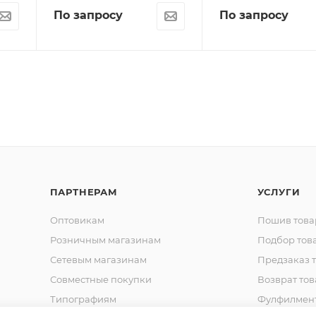
По запросу
По запросу
ПАРТНЕРАМ
УСЛУГИ
Оптовикам
Пошив това
Розничным магазинам
Подбор тов
Сетевым магазинам
Предзаказ 
Совместные покупки
Возврат тов
Типографиям
Фулфилмен