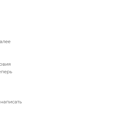
Далее
ловия
еперь
 написать