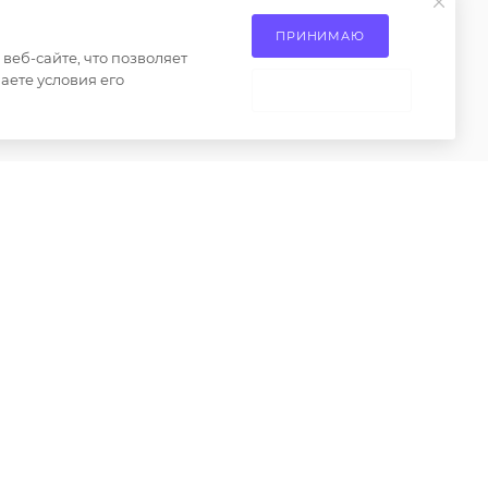
каз
М.О, Ленинский городской
ие на
ПРИНИМАЮ
округ, Апаринки, вл1
сах
еб-сайте, что позволяет
аете условия его
 товаров
НЕ ПРИНИМАЮ
ениями пункта 2 статьи 437 Гражданского кодекса
о только при наличии письменного разрешения