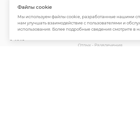
SHOWROOM
Обувь оптом
Файлы cookie
Для дома
ДОСТАВКА
Мы используем файлы cookie, разработанные нашими спе
Спецодежда
нам улучшать взаимодействие с пользователями и обслу
ОПЛАТА
Товары для бани
использования. Более подробные сведения смотрите в 
Аксессуары
О НАС
Отдых - Развлечения
КОНТАКТЫ
Канцелярские товары
Новинки
2026 © ООО "Вайт Текстиль групп"
Любая информация на сайте носит справочный характ
Российской Федерации. Использование любых материа