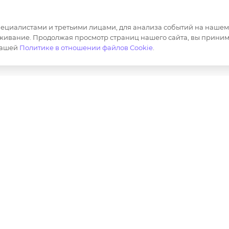
Спец. Одежда
Шьем на за
Корпоративная одежда
Продвижен
маркетплей
циалистами и третьими лицами, для анализа событий на нашем в
Сотрудничество
живание. Продолжая просмотр страниц нашего сайта, вы приним
Маркировка
нашей
Политике в отношении файлов Cookie
.
ер и не является публичной офертой определяемой полож
лов, опубликованных на https://opt-milena.ru, допустим