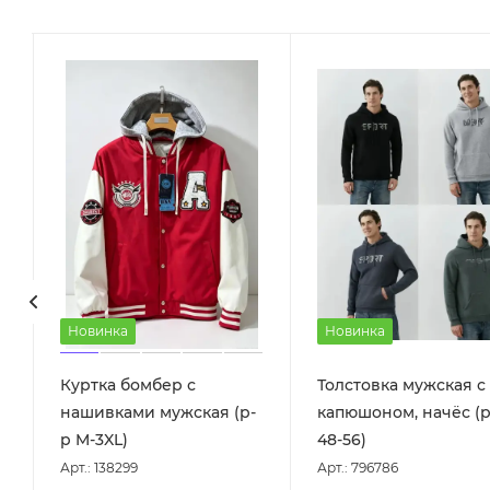
Новинка
Новинка
Куртка бомбер с
Толстовка мужская с
нашивками мужская (р-
капюшоном, начёс (р
р M-3XL)
48-56)
Арт.: 138299
Арт.: 796786