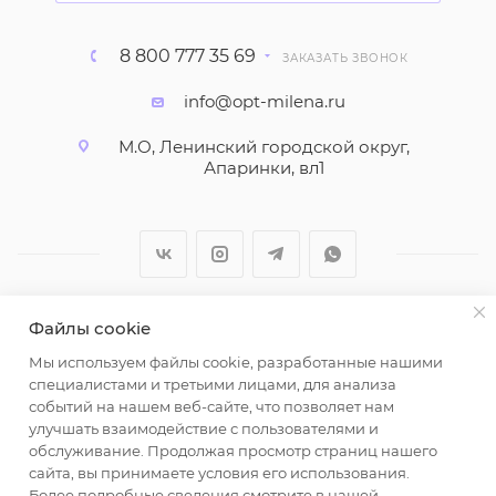
8 800 777 35 69
ЗАКАЗАТЬ ЗВОНОК
info@opt-milena.ru
М.О, Ленинский городской округ,
Апаринки, вл1
Файлы cookie
2026 © ООО "Вайт Текстиль групп"
Мы используем файлы cookie, разработанные нашими
Любая информация на сайте носит справочный
специалистами и третьими лицами, для анализа
характер и не является публичной офертой
событий на нашем веб-сайте, что позволяет нам
определяемой положениями пункта 2 статьи 437
улучшать взаимодействие с пользователями и
Гражданского кодекса Российской Федерации.
обслуживание. Продолжая просмотр страниц нашего
Использование любых материалов, опубликованных
сайта, вы принимаете условия его использования.
Более подробные сведения смотрите в нашей