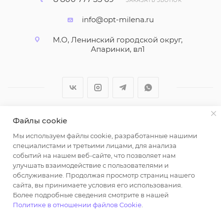
ЗАКАЗАТЬ ЗВОНОК
info@opt-milena.ru
М.О, Ленинский городской округ,
Апаринки, вл1
Файлы cookie
2026 © ООО "Вайт Текстиль групп"
Мы используем файлы cookie, разработанные нашими
Любая информация на сайте носит справочный
специалистами и третьими лицами, для анализа
характер и не является публичной офертой
событий на нашем веб-сайте, что позволяет нам
определяемой положениями пункта 2 статьи 437
улучшать взаимодействие с пользователями и
Гражданского кодекса Российской Федерации.
обслуживание. Продолжая просмотр страниц нашего
Использование любых материалов, опубликованных
сайта, вы принимаете условия его использования.
Более подробные сведения смотрите в нашей
на https://opt-milena.ru, допустимо только при
Политике в отношении файлов Cookie
.
наличии письменного разрешения редакции и
активной ссылки на https://opt-milena.ru