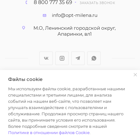
8 800 777 35 69
ЗАКАЗАТЬ ЗВОНОК
info@opt-milena.ru
М.О, Ленинский городской округ,
Апаринки, вл1
Файлы cookie
2026 © ООО "Вайт Текстиль групп"
Мы используем файлы cookie, разработанные нашими
Любая информация на сайте носит справочный
специалистами и третьими лицами, для анализа
характер и не является публичной офертой
событий на нашем веб-сайте, что позволяет нам
определяемой положениями пункта 2 статьи 437
улучшать взаимодействие с пользователями и
Гражданского кодекса Российской Федерации.
обслуживание. Продолжая просмотр страниц нашего
Использование любых материалов, опубликованных
сайта, вы принимаете условия его использования.
Более подробные сведения смотрите в нашей
на https://opt-milena.ru, допустимо только при
Политике в отношении файлов Cookie
.
наличии письменного разрешения редакции и