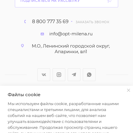
ПОДПИСАТЬСЯ НА РАССЫЛКУ
8 800 777 35 69
ЗАКАЗАТЬ ЗВОНОК
info@opt-milena.ru
М.О, Ленинский городской округ,
Апаринки, вл1
Файлы cookie
2026 © ООО "Вайт Текстиль групп"
Мы используем файлы cookie, разработанные нашими
Любая информация на сайте носит справочный
специалистами и третьими лицами, для анализа
характер и не является публичной офертой
событий на нашем веб-сайте, что позволяет нам
определяемой положениями пункта 2 статьи 437
улучшать взаимодействие с пользователями и
Гражданского кодекса Российской Федерации.
обслуживание. Продолжая просмотр страниц нашего