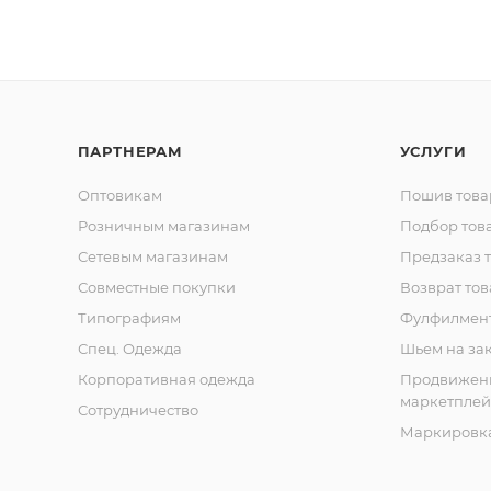
ПАРТНЕРАМ
УСЛУГИ
Оптовикам
Пошив това
Розничным магазинам
Подбор тов
Сетевым магазинам
Предзаказ 
Совместные покупки
Возврат тов
Типографиям
Фулфилмен
Спец. Одежда
Шьем на за
Корпоративная одежда
Продвижен
маркетплей
Сотрудничество
Маркировка