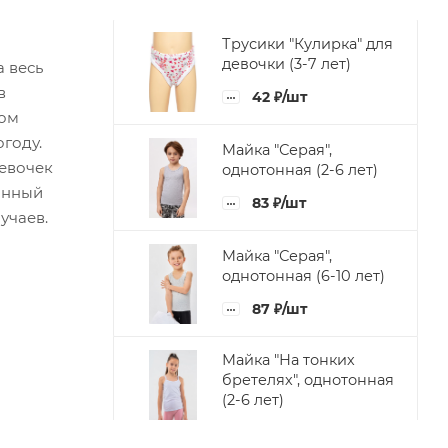
Трусики "Кулирка" для
девочки (3-7 лет)
а весь
в
42
₽
/шт
вом
году.
Майка "Серая",
девочек
однотонная (2-6 лет)
данный
83
₽
/шт
учаев.
Майка "Серая",
однотонная (6-10 лет)
87
₽
/шт
Майка "На тонких
бретелях", однотонная
(2-6 лет)
83
₽
/шт