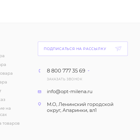
Майка "На тонких
бретелях", однотонная
(6-10 лет)
87
₽
/шт
Майка с принтом для
ПОДПИСАТЬСЯ НА РАССЫЛКУ
девочки (6-10 лет)
ра
ара
75
₽
/шт
8 800 777 35 69
товара
ЗАКАЗАТЬ ЗВОНОК
Шорты с принтом для
ара
девочки (1-4 года)
т
info@opt-milena.ru
147
₽
/шт
каз
М.О, Ленинский городской
ие на
округ, Апаринки, вл1
сах
Халат летний (5-8 лет)
 товаров
280
₽
/шт