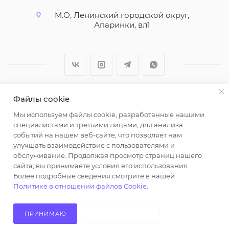
М.О, Ленинский городской округ,
Апаринки, вл1
Файлы cookie
2026 © ООО "Вайт Текстиль групп"
Мы используем файлы cookie, разработанные нашими
Любая информация на сайте носит справочный
специалистами и третьими лицами, для анализа
характер и не является публичной офертой
событий на нашем веб-сайте, что позволяет нам
определяемой положениями пункта 2 статьи 437
улучшать взаимодействие с пользователями и
Гражданского кодекса Российской Федерации.
обслуживание. Продолжая просмотр страниц нашего
Использование любых материалов, опубликованных
сайта, вы принимаете условия его использования.
Более подробные сведения смотрите в нашей
на https://opt-milena.ru, допустимо только при
Политике в отношении файлов Cookie
.
наличии письменного разрешения редакции и
активной ссылки на https://opt-milena.ru
ПРИНИМАЮ
НЕ ПРИНИМАЮ