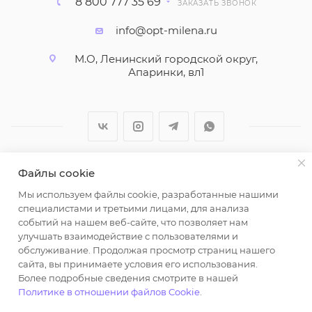
8 800 777 35 69
ЗАКАЗАТЬ ЗВОНОК
info@opt-milena.ru
М.О, Ленинский городской округ,
Апаринки, вл1
Файлы cookie
2026 © ООО "Вайт Текстиль групп"
Мы используем файлы cookie, разработанные нашими
Любая информация на сайте носит справочный
специалистами и третьими лицами, для анализа
характер и не является публичной офертой
событий на нашем веб-сайте, что позволяет нам
определяемой положениями пункта 2 статьи 437
улучшать взаимодействие с пользователями и
Гражданского кодекса Российской Федерации.
обслуживание. Продолжая просмотр страниц нашего
Использование любых материалов, опубликованных
сайта, вы принимаете условия его использования.
Более подробные сведения смотрите в нашей
на https://opt-milena.ru, допустимо только при
Политике в отношении файлов Cookie
.
наличии письменного разрешения редакции и