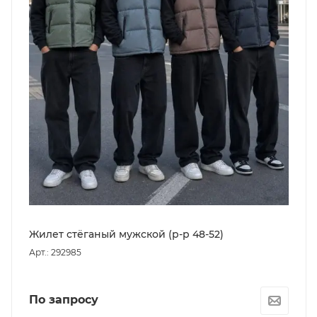
Жилет стёганый мужской (р-р 48-52)
Арт.: 292985
По запросу