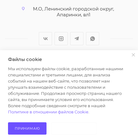
М.О, Ленинский городской округ,
Апаринки, вл1
Файлы cookie
2026 © ООО "Вайт Текстиль групп"
Мы используем файлы cookie, разработанные нашими
Любая информация на сайте носит справочный
специалистами и третьими лицами, для анализа
характер и не является публичной офертой
событий на нашем веб-сайте, что позволяет нам
определяемой положениями пункта 2 статьи 437
улучшать взаимодействие с пользователями и
Гражданского кодекса Российской Федерации.
обслуживание. Продолжая просмотр страниц нашего
Использование любых материалов, опубликованных
сайта, вы принимаете условия его использования.
Более подробные сведения смотрите в нашей
на https://opt-milena.ru, допустимо только при
Политике в отношении файлов Cookie
.
наличии письменного разрешения редакции и
активной ссылки на https://opt-milena.ru
ПРИНИМАЮ
НЕ ПРИНИМАЮ