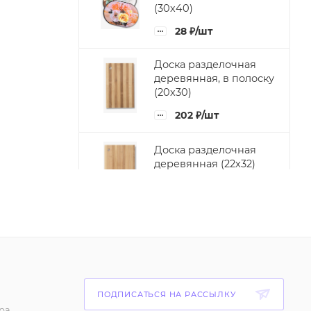
(30х40)
28
₽
/шт
Доска разделочная
деревянная, в полоску
(20х30)
202
₽
/шт
Доска разделочная
деревянная (22х32)
250
₽
/шт
Столовый набор 24
предмета , золото
2 450
₽
/шт
Нож для чистки
ПОДПИСАТЬСЯ НА РАССЫЛКУ
овощей из
ра