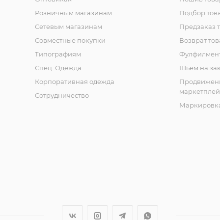
Розничным магазинам
Подбор тов
Сетевым магазинам
Предзаказ 
Совместные покупки
Возврат тов
Типографиям
Фулфилмен
Спец. Одежда
Шьем на за
Корпоративная одежда
Продвижен
маркетплей
Сотрудничество
Маркировка