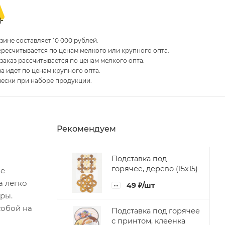
ине составляет 10 000 рублей.
пересчитывается по ценам мелкого или крупного опта.
 заказ рассчитывается по ценам мелкого опта.
за идет по ценам крупного опта.
чески при наборе продукции.
Рекомендуем
Подставка под
горячее, дерево (15х15)
фе
а легко
49
₽
/шт
ры.
собой на
Подставка под горячее
с принтом, клеенка