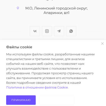
М.О, Ленинский городской округ,
Апаринки, вл1
Файлы cookie
2026 © ООО "Вайт Текстиль групп"
Мы используем файлы cookie, разработанные нашими
Любая информация на сайте носит справочный
специалистами и третьими лицами, для анализа
характер и не является публичной офертой
событий на нашем веб-сайте, что позволяет нам
определяемой положениями пункта 2 статьи 437
улучшать взаимодействие с пользователями и
Гражданского кодекса Российской Федерации.
обслуживание. Продолжая просмотр страниц нашего
Использование любых материалов, опубликованных
сайта, вы принимаете условия его использования.
Более подробные сведения смотрите в нашей
на https://opt-milena.ru, допустимо только при
Политике в отношении файлов Cookie
.
наличии письменного разрешения редакции и
активной ссылки на https://opt-milena.ru
ПРИНИМАЮ
НЕ ПРИНИМАЮ