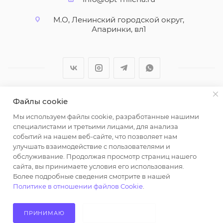
М.О, Ленинский городской округ,
Апаринки, вл1
Файлы cookie
2026 © ООО "Вайт Текстиль групп"
Мы используем файлы cookie, разработанные нашими
Любая информация на сайте носит справочный
специалистами и третьими лицами, для анализа
характер и не является публичной офертой
событий на нашем веб-сайте, что позволяет нам
определяемой положениями пункта 2 статьи 437
улучшать взаимодействие с пользователями и
Гражданского кодекса Российской Федерации.
обслуживание. Продолжая просмотр страниц нашего
Использование любых материалов, опубликованных
сайта, вы принимаете условия его использования.
Более подробные сведения смотрите в нашей
на https://opt-milena.ru, допустимо только при
Политике в отношении файлов Cookie
.
наличии письменного разрешения редакции и
активной ссылки на https://opt-milena.ru
ПРИНИМАЮ
НЕ ПРИНИМАЮ