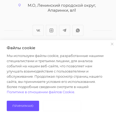
М.О, Ленинский городской округ,
Апаринки, вл1
Файлы cookie
2026 © ООО "Вайт Текстиль групп"
Мы используем файлы cookie, разработанные нашими
Любая информация на сайте носит справочный
специалистами и третьими лицами, для анализа
характер и не является публичной офертой
событий на нашем веб-сайте, что позволяет нам
определяемой положениями пункта 2 статьи 437
улучшать взаимодействие с пользователями и
Гражданского кодекса Российской Федерации.
обслуживание. Продолжая просмотр страниц нашего
Использование любых материалов, опубликованных
сайта, вы принимаете условия его использования.
Более подробные сведения смотрите в нашей
на https://opt-milena.ru, допустимо только при
Политике в отношении файлов Cookie
.
наличии письменного разрешения редакции и
активной ссылки на https://opt-milena.ru
ПРИНИМАЮ
НЕ ПРИНИМАЮ