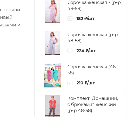
Сорочка женская - (р-р
48-58)
о проявит
сивый,
182
₽
/шт
рузьями и
Сорочка женская (р-р
48-58)
224
₽
/шт
Сорочка женская (48-
58)
210
₽
/шт
Комплект "Домашний,
с брюками", женский
(р-р 48-58)
532
₽
/шт
Бриджи однотонные