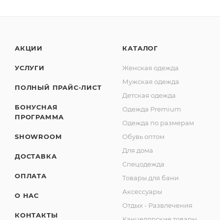
АКЦИИ
КАТАЛОГ
УСЛУГИ
Женская одежда
Мужская одежда
ПОЛНЫЙ ПРАЙС-ЛИСТ
Детская одежда
БОНУСНАЯ
Одежда Premium
ПРОГРАММА
Одежда по размерам
SHOWROOM
Обувь оптом
Для дома
ДОСТАВКА
Спецодежда
ОПЛАТА
Товары для бани
Аксессуары
О НАС
Отдых - Развлечения
КОНТАКТЫ
Канцелярские товары