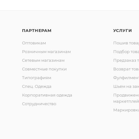
ПАРТНЕРАМ
УСЛУГИ
Оптовикам
Пошив това
Розничным магазинам
Подбор тов
Сетевым магазинам
Предзаказ 
Совместные покупки
Возврат тов
Типографиям
Фулфилмен
Спец. Одежда
Шьем на за
Корпоративная одежда
Продвижен
маркетплей
Сотрудничество
Маркировка