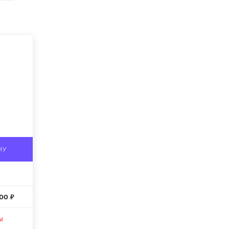
НУ
00 ₽
ы