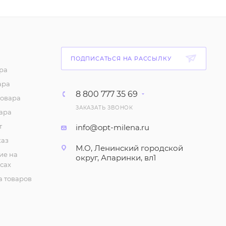
(р-р 48-62)
265
₽
/шт
Майка "На тонких
ПОДПИСАТЬСЯ НА РАССЫЛКУ
бретелях" женская.
ра
Черная (р-р 48-56)
ара
91
₽
/шт
8 800 777 35 69
товара
ЗАКАЗАТЬ ЗВОНОК
ара
Футболка "Цветная",
женская (р-р 48-62)
т
info@opt-milena.ru
каз
238
₽
/шт
М.О, Ленинский городской
ие на
округ, Апаринки, вл1
сах
Сарафан "На широких
бретелях" (р-р 48-60)
 товаров
308
₽
/шт
Комплект "Футболка и