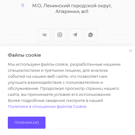
М.О, Ленинский городской округ,
Апаринки, вл1
Файлы cookie
2026 © ООО "Вайт Текстиль групп"
Мы используем файлы cookie, разработанные нашими
Любая информация на сайте носит справочный
специалистами и третьими лицами, для анализа
характер и не является публичной офертой
событий на нашем веб-сайте, что позволяет нам
определяемой положениями пункта 2 статьи 437
улучшать взаимодействие с пользователями и
Гражданского кодекса Российской Федерации.
обслуживание. Продолжая просмотр страниц нашего
Использование любых материалов, опубликованных
сайта, вы принимаете условия его использования.
Более подробные сведения смотрите в нашей
на https://opt-milena.ru, допустимо только при
Политике в отношении файлов Cookie
.
наличии письменного разрешения редакции и
активной ссылки на https://opt-milena.ru
ПРИНИМАЮ
НЕ ПРИНИМАЮ