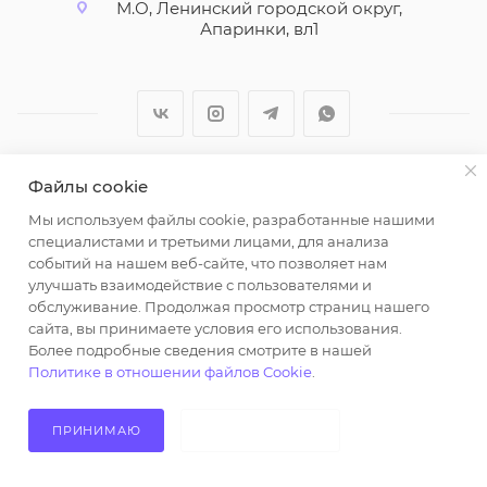
М.О, Ленинский городской округ,
Апаринки, вл1
Файлы cookie
2026 © ООО "Вайт Текстиль групп"
Мы используем файлы cookie, разработанные нашими
Любая информация на сайте носит справочный
специалистами и третьими лицами, для анализа
характер и не является публичной офертой
событий на нашем веб-сайте, что позволяет нам
определяемой положениями пункта 2 статьи 437
улучшать взаимодействие с пользователями и
Гражданского кодекса Российской Федерации.
обслуживание. Продолжая просмотр страниц нашего
Использование любых материалов, опубликованных
сайта, вы принимаете условия его использования.
Более подробные сведения смотрите в нашей
на https://opt-milena.ru, допустимо только при
Политике в отношении файлов Cookie
.
наличии письменного разрешения редакции и
активной ссылки на https://opt-milena.ru
ПРИНИМАЮ
НЕ ПРИНИМАЮ