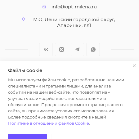
info@opt-milena.ru
М.О, Ленинский городской округ,
Апаринки, вл1
Файлы cookie
2026 © ООО "Вайт Текстиль групп"
Мы используем файлы cookie, разработанные нашими
Любая информация на сайте носит справочный
специалистами и третьими лицами, для анализа
характер и не является публичной офертой
событий на нашем веб-сайте, что позволяет нам
определяемой положениями пункта 2 статьи 437
улучшать взаимодействие с пользователями и
Гражданского кодекса Российской Федерации.
обслуживание. Продолжая просмотр страниц нашего
Использование любых материалов, опубликованных
сайта, вы принимаете условия его использования.
Более подробные сведения смотрите в нашей
на https://opt-milena.ru, допустимо только при
Политике в отношении файлов Cookie
.
наличии письменного разрешения редакции и
активной ссылки на https://opt-milena.ru