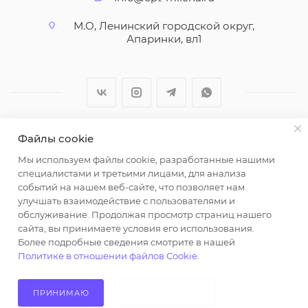
М.О, Ленинский городской округ,
Апаринки, вл1
Файлы cookie
2026 © ООО "Вайт Текстиль групп"
Мы используем файлы cookie, разработанные нашими
Любая информация на сайте носит справочный
специалистами и третьими лицами, для анализа
характер и не является публичной офертой
событий на нашем веб-сайте, что позволяет нам
определяемой положениями пункта 2 статьи 437
улучшать взаимодействие с пользователями и
Гражданского кодекса Российской Федерации.
обслуживание. Продолжая просмотр страниц нашего
Использование любых материалов, опубликованных
сайта, вы принимаете условия его использования.
Более подробные сведения смотрите в нашей
на https://opt-milena.ru, допустимо только при
Политике в отношении файлов Cookie
.
наличии письменного разрешения редакции и
активной ссылки на https://opt-milena.ru
ПРИНИМАЮ
НЕ ПРИНИМАЮ