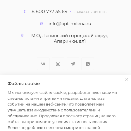
8 800 777 35 69
ЗАКАЗАТЬ ЗВОНОК
info@opt-milena.ru
М.О, Ленинский городской округ,
Апаринки, вл1
Файлы cookie
2026 © ООО "Вайт Текстиль групп"
Мы используем файлы cookie, разработанные нашими
Любая информация на сайте носит справочный
специалистами и третьими лицами, для анализа
характер и не является публичной офертой
событий на нашем веб-сайте, что позволяет нам
определяемой положениями пункта 2 статьи 437
улучшать взаимодействие с пользователями и
Гражданского кодекса Российской Федерации.
обслуживание. Продолжая просмотр страниц нашего
Использование любых материалов, опубликованных
сайта, вы принимаете условия его использования.
Более подробные сведения смотрите в нашей
на https://opt-milena.ru, допустимо только при