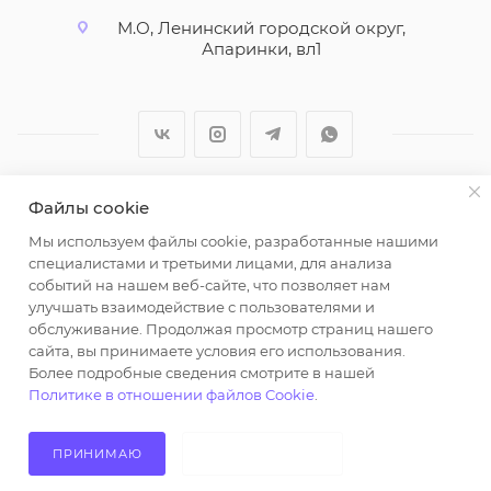
М.О, Ленинский городской округ,
Апаринки, вл1
Файлы cookie
2026 © ООО "Вайт Текстиль групп"
Мы используем файлы cookie, разработанные нашими
Любая информация на сайте носит справочный
специалистами и третьими лицами, для анализа
характер и не является публичной офертой
событий на нашем веб-сайте, что позволяет нам
определяемой положениями пункта 2 статьи 437
улучшать взаимодействие с пользователями и
Гражданского кодекса Российской Федерации.
обслуживание. Продолжая просмотр страниц нашего
Использование любых материалов, опубликованных
сайта, вы принимаете условия его использования.
Более подробные сведения смотрите в нашей
на https://opt-milena.ru, допустимо только при
Политике в отношении файлов Cookie
.
наличии письменного разрешения редакции и
активной ссылки на https://opt-milena.ru
ПРИНИМАЮ
НЕ ПРИНИМАЮ