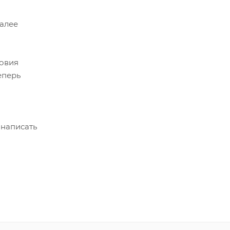
Далее
ловия
еперь
 написать