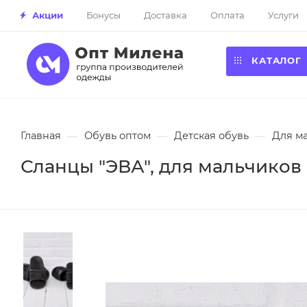
Акции
Бонусы
Доставка
Оплата
Услуги
КАТАЛОГ
Главная
—
Обувь оптом
—
Детская обувь
—
Для м
Сланцы "ЭВА", для мальчиков (