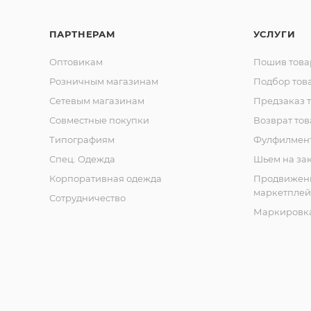
ПАРТНЕРАМ
УСЛУГИ
Оптовикам
Пошив това
Розничным магазинам
Подбор тов
Сетевым магазинам
Предзаказ 
Совместные покупки
Возврат тов
Типографиям
Фулфилмен
Спец. Одежда
Шьем на за
Корпоративная одежда
Продвижен
маркетплей
Сотрудничество
Маркировка