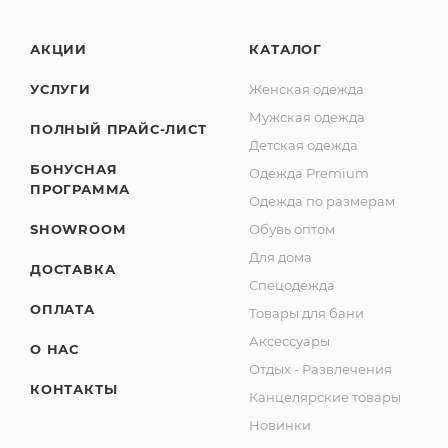
АКЦИИ
КАТАЛОГ
УСЛУГИ
Женская одежда
Мужская одежда
ПОЛНЫЙ ПРАЙС-ЛИСТ
Детская одежда
БОНУСНАЯ
Одежда Premium
ПРОГРАММА
Одежда по размерам
SHOWROOM
Обувь оптом
Для дома
ДОСТАВКА
Спецодежда
ОПЛАТА
Товары для бани
Аксессуары
О НАС
Отдых - Развлечения
КОНТАКТЫ
Канцелярские товары
Новинки