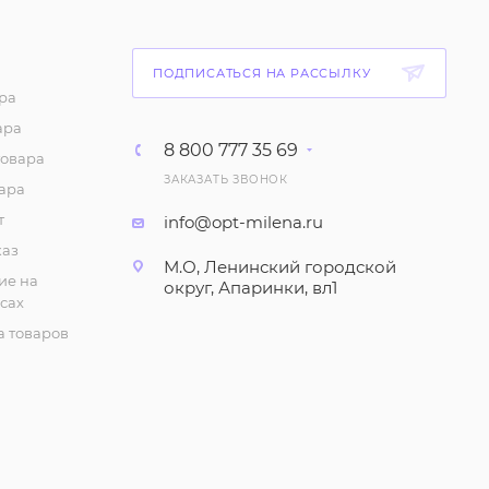
ПОДПИСАТЬСЯ НА РАССЫЛКУ
ра
ара
8 800 777 35 69
товара
ЗАКАЗАТЬ ЗВОНОК
ара
т
info@opt-milena.ru
каз
М.О, Ленинский городской
ие на
округ, Апаринки, вл1
сах
 товаров