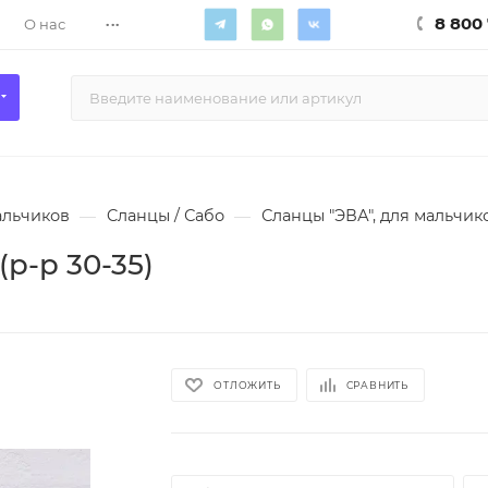
...
8 800 
О нас
альчиков
—
Cланцы / Сабо
—
Сланцы "ЭВА", для мальчико
р-р 30-35)
ОТЛОЖИТЬ
СРАВНИТЬ