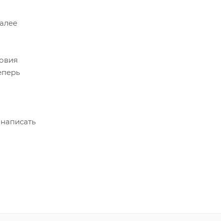
Далее
ловия
еперь
 написать