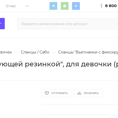
...
8 800 
О нас
евочек
—
Сланцы / Сабо
—
Сланцы "Вьетнамки с фиксиру
ющей резинкой", для девочки (р
ОТЛОЖИТЬ
СРАВНИТЬ