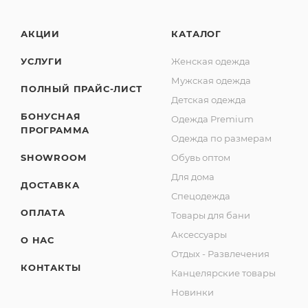
АКЦИИ
КАТАЛОГ
УСЛУГИ
Женская одежда
Мужская одежда
ПОЛНЫЙ ПРАЙС-ЛИСТ
Детская одежда
БОНУСНАЯ
Одежда Premium
ПРОГРАММА
Одежда по размерам
SHOWROOM
Обувь оптом
Для дома
ДОСТАВКА
Спецодежда
ОПЛАТА
Товары для бани
Аксессуары
О НАС
Отдых - Развлечения
КОНТАКТЫ
Канцелярские товары
Новинки