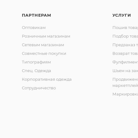
ПАРТНЕРАМ
УСЛУГИ
Оптовикам
Пошив това
Розничным магазинам
Подбор тов
Сетевым магазинам
Предзаказ 
Совместные покупки
Возврат тов
Типографиям
Фулфилмен
Спец. Одежда
Шьем на за
Корпоративная одежда
Продвижен
маркетплей
Сотрудничество
Маркировка