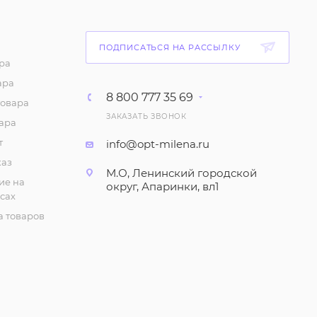
ПОДПИСАТЬСЯ НА РАССЫЛКУ
ра
ара
8 800 777 35 69
товара
ЗАКАЗАТЬ ЗВОНОК
ара
т
info@opt-milena.ru
каз
М.О, Ленинский городской
ие на
округ, Апаринки, вл1
сах
 товаров