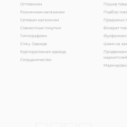
Оптовикам
Пошив това
Розничным магазинам
Подбор тов
Сетевым магазинам
Предзаказ 
Совместные покупки
Возврат тов
Типографиям
Фулфилмен
Спец. Одежда
Шьем на за
Корпоративная одежда
Продвижен
маркетплей
Сотрудничество
Маркировка