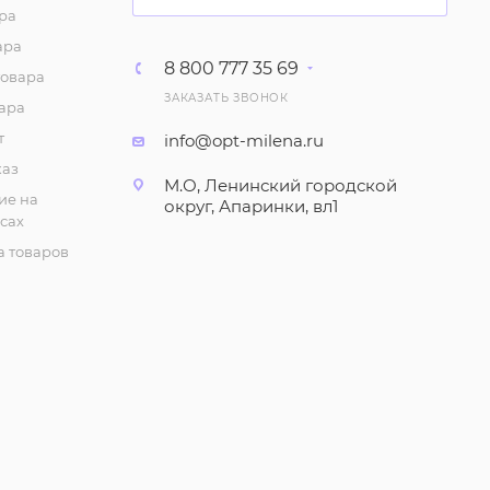
ра
ара
8 800 777 35 69
товара
ЗАКАЗАТЬ ЗВОНОК
ара
т
info@opt-milena.ru
каз
М.О, Ленинский городской
ие на
округ, Апаринки, вл1
сах
 товаров