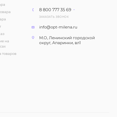
ара
8 800 777 35 69
товара
ЗАКАЗАТЬ ЗВОНОК
ара
т
info@opt-milena.ru
каз
М.О, Ленинский городской
ие на
округ, Апаринки, вл1
сах
 товаров