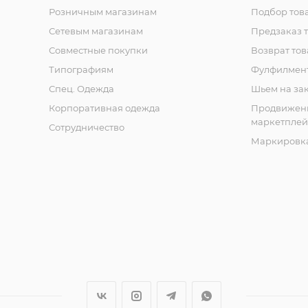
Розничным магазинам
Подбор тов
Сетевым магазинам
Предзаказ 
Совместные покупки
Возврат тов
Типографиям
Фулфилмен
Спец. Одежда
Шьем на за
Корпоративная одежда
Продвижен
маркетплей
Сотрудничество
Маркировка