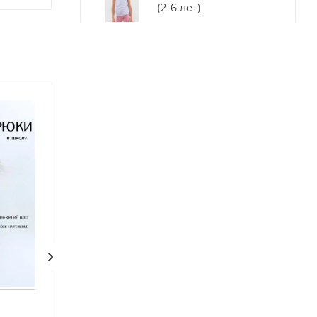
(2-6 лет)
83
₽
/шт
Майка "На тонких
бретелях", однотонная
(6-10 лет)
87
₽
/шт
Майка с принтом для
девочки (6-10 лет)
75
₽
/шт
Шорты с принтом для
девочки (1-4 года)
147
₽
/шт
Новинка
Новинка
Халат летний (5-8 лет)
Брюки школьные
Брюки школьн