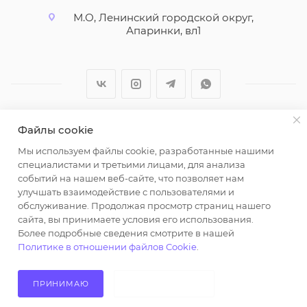
М.О, Ленинский городской округ,
Апаринки, вл1
Файлы cookie
2026 © ООО "Вайт Текстиль групп"
Мы используем файлы cookie, разработанные нашими
Любая информация на сайте носит справочный
специалистами и третьими лицами, для анализа
характер и не является публичной офертой
событий на нашем веб-сайте, что позволяет нам
определяемой положениями пункта 2 статьи 437
улучшать взаимодействие с пользователями и
Гражданского кодекса Российской Федерации.
обслуживание. Продолжая просмотр страниц нашего
Использование любых материалов, опубликованных
сайта, вы принимаете условия его использования.
Более подробные сведения смотрите в нашей
на https://opt-milena.ru, допустимо только при
Политике в отношении файлов Cookie
.
наличии письменного разрешения редакции и
активной ссылки на https://opt-milena.ru
ПРИНИМАЮ
НЕ ПРИНИМАЮ